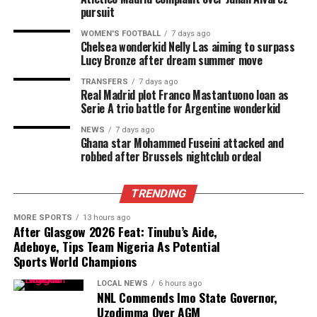
pursuit
WOMEN'S FOOTBALL
7 days ago
Chelsea wonderkid Nelly Las aiming to surpass
Lucy Bronze after dream summer move
TRANSFERS
7 days ago
Real Madrid plot Franco Mastantuono loan as
Serie A trio battle for Argentine wonderkid
NEWS
7 days ago
Ghana star Mohammed Fuseini attacked and
robbed after Brussels nightclub ordeal
TRENDING
MORE SPORTS
13 hours ago
After Glasgow 2026 Feat: Tinubu’s Aide,
Adeboye, Tips Team Nigeria As Potential
Sports World Champions
LOCAL NEWS
6 hours ago
NNL Commends Imo State Governor,
Uzodimma Over AGM