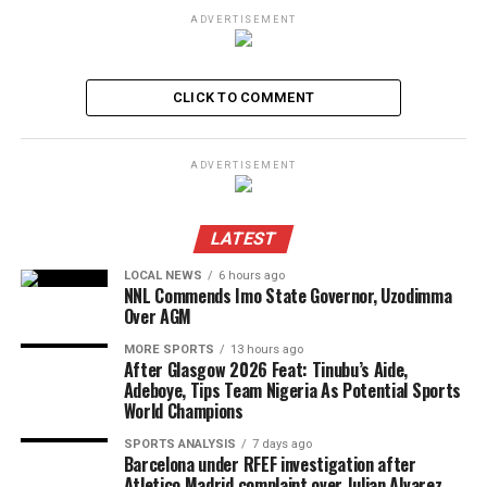
ADVERTISEMENT
CLICK TO COMMENT
ADVERTISEMENT
LATEST
LOCAL NEWS
6 hours ago
NNL Commends Imo State Governor, Uzodimma
Over AGM
MORE SPORTS
13 hours ago
After Glasgow 2026 Feat: Tinubu’s Aide,
Adeboye, Tips Team Nigeria As Potential Sports
World Champions
SPORTS ANALYSIS
7 days ago
Barcelona under RFEF investigation after
Atletico Madrid complaint over Julian Alvarez