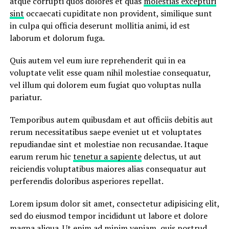
atque corrupti quos dolores et quas
molestias excepturi
sint
occaecati cupiditate non provident, similique sunt
in culpa qui officia deserunt mollitia animi, id est
laborum et dolorum fuga.
Quis autem vel eum iure reprehenderit qui in ea
voluptate velit esse quam nihil molestiae consequatur,
vel illum qui dolorem eum fugiat quo voluptas nulla
pariatur.
Temporibus autem quibusdam et aut officiis debitis aut
rerum necessitatibus saepe eveniet ut et voluptates
repudiandae sint et molestiae non recusandae. Itaque
earum rerum hic
tenetur a sapiente
delectus, ut aut
reiciendis voluptatibus maiores alias consequatur aut
perferendis doloribus asperiores repellat.
Lorem ipsum dolor sit amet, consectetur adipisicing elit,
sed do eiusmod tempor incididunt ut labore et dolore
magna aliqua. Ut enim
ad minim veniam
, quis nostrud