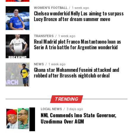
WOMEN'S FOOTBALL
1 week ago
Chelsea wonderkid Nelly Las aiming to surpass
Lucy Bronze after dream summer move
TRANSFERS
1 week ago
Real Madrid plot Franco Mastantuono loan as
Serie A trio battle for Argentine wonderkid
NEWS
1 week ago
Ghana star Mohammed Fuseini attacked and
robbed after Brussels nightclub ordeal
TRENDING
LOCAL NEWS
3 days ago
NNL Commends Imo State Governor,
Uzodimma Over AGM